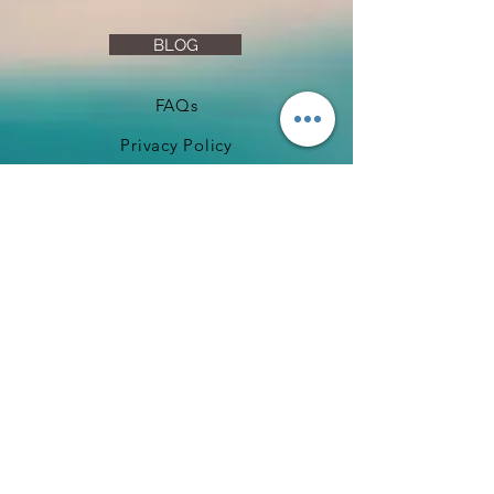
BLOG
FAQs
Privacy Policy
Returns & Refunds
Terms & Conditions
​Copyright ©
2008-2026
by Y. Lamprakis Fine Art
Website Created/Published Jan. 2026 by Y. Lamprakis
Powered and secured by
Wix