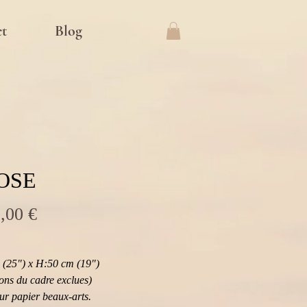
t
Blog
ROSE
Prix
,00 €
(25") x H:50 cm (19") 
ons du cadre exclues)
sur papier beaux-arts.