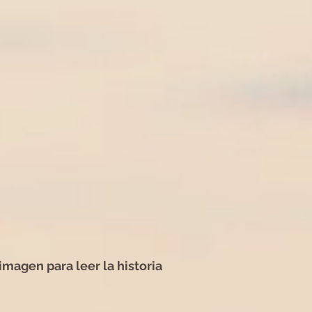
imagen para leer la historia