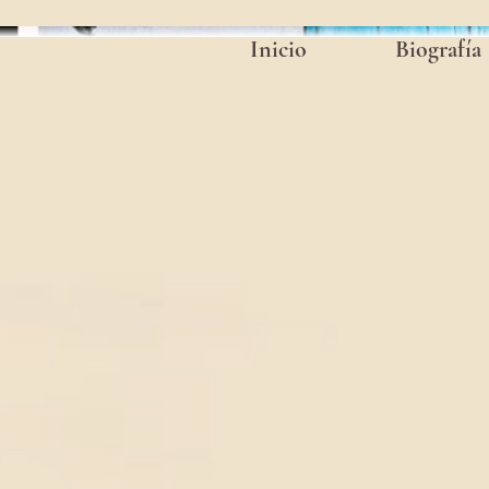
Inicio
Biografía