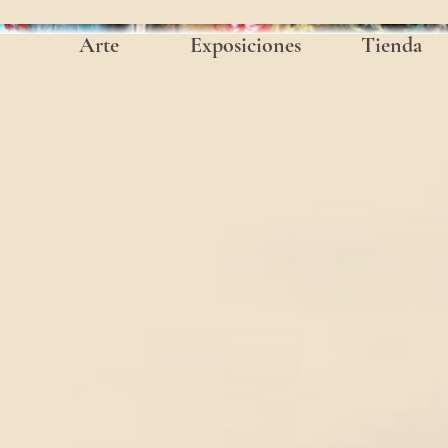
Arte
Exposiciones
Tienda