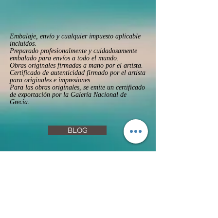
Embalaje, envío y cualquier impuesto aplicable
incluidos.
Preparado profesionalmente y cuidadosamente
embalado para envíos a todo el mundo.
Obras originales firmadas a mano por el artista.
Certificado de autenticidad firmado por el artista
para originales e impresiones.
Para las obras originales, se emite un certificado
de exportación por la Galería Nacional de
Grecia.
BLOG
FAQs
Privacy Policy
Returns & Refunds
Terms & Conditions