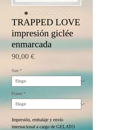
TRAPPED LOVE
impresión giclée
enmarcada
Precio
90,00 €
Size
*
Frame
*
Impresión, embalaje y envío 
internacional a cargo de GELATO 