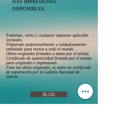
HAY IMPRESIONES 
DISPONIBLES.
Embalaje, envío y cualquier impuesto aplicable
incluidos.
Preparado profesionalmente y cuidadosamente
embalado para envíos a todo el mundo.
Obras originales firmadas a mano por el artista.
Certificado de autenticidad firmado por el artista
para originales e impresiones.
Para las obras originales, se emite un certificado
de exportación por la Galería Nacional de
Grecia.
BLOG
FAQs
Privacy Policy
Returns & Refunds