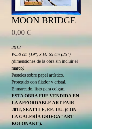
MOON BRIDGE
Precio
0,00 €
2012
W:50 cm (19") x H: 65 cm (25") 
(
dimensiones de la obra sin incluir el 
marco
)
Pasteles sobre papel artístico.
Protegido con fijador y cristal.
Enmarcado, listo para colgar.
.
ESTA OBRA FUE VENDIDA EN 
LA AFFORDABLE ART FAIR 
2012, SEATTLE, EE. UU. (CON 
LA GALERÍA GRIEGA “ART 
KOLONAKI”).