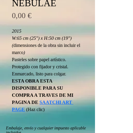
NEBULAE
Precio
0,00 €
2015
W:65 cm (25") x H:50 cm (19") 
(
dimensiones de la obra sin incluir el 
marco
)
Pasteles sobre papel artístico.
Protegido con fijador y cristal. 
Enmarcado, listo para colgar.
ESTA OBRA ESTA 
DISPONIBLE PARA SU 
COMPRA A TRAVES DE MI 
PAGINA DE 
SAATCHI ART 
PAGE
(Haz clic)
Embalaje, envío y cualquier impuesto aplicable
incluidos.