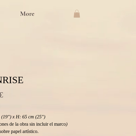
More
NRISE
Precio
€
(19") x H: 65 cm (25") 
nes de la obra sin incluir el marco
)
sobre papel artístico.