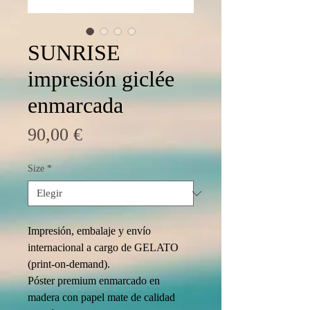
SUNRISE
impresión giclée
enmarcada
Precio
90,00 €
Size
*
Impresión, embalaje y envío 
internacional a cargo de GELATO 
(print-on-demand).
Póster premium enmarcado en 
madera con papel mate de calidad 