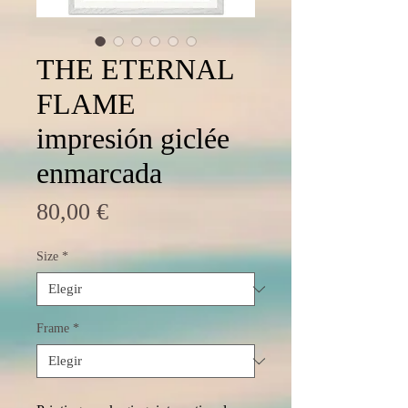
THE ETERNAL
FLAME
impresión giclée
enmarcada
Precio
80,00 €
Size
*
Frame
*