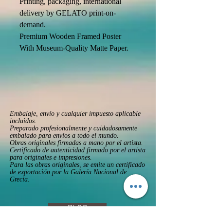
Printing, packaging, international 
delivery by GELATO print-on-
demand. 
Premium Wooden Framed Poster 
With Museum-Quality Matte Paper. 

Embalaje, envío y cualquier impuesto aplicable
incluidos.
Preparado profesionalmente y cuidadosamente
embalado para envíos a todo el mundo.
Obras originales firmadas a mano por el artista.
Certificado de autenticidad firmado por el artista
para originales e impresiones.
Para las obras originales, se emite un certificado
de exportación por la Galería Nacional de
Grecia.
BLOG