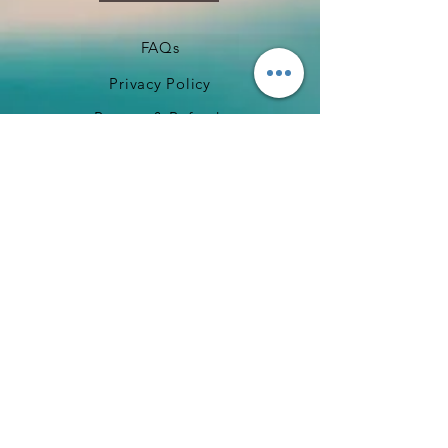
FAQs
Privacy Policy
Returns & Refunds
Terms & Conditions
​Copyright ©
2008-2026
Γιάννης Λαμπράκης
Δημιουργία σελίδας Ιαν. 2026 Γιάννης Λαμπράκης
Powered and secured by
Wix