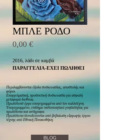
ΜΠΛΕ ΡΟΔΟ
Τιμή
0,00 €
2016, λάδι σε καμβά
ΠΑΡΑΓΓΕΛΙΑ-ΕΧΕΙ ΠΩΛΗΘΕΙ
Περιλαμβάνονται έξοδα συσκευασίας, αποστολής και
φόροι.
Επαγγελματική, προσεκτική συσκευασία για ασφαλή
μεταφορά διεθνώς.
Πρωτότυπσ έργα υπογεγραμμένα από τον καλλιτέχνη.
Υπογεγραμμένο, επίσημο πιστοποιητικό γνησιότητας για
πρωτότυπα και αντίγραφα.
Πρωτότυπα συνοδεύονται από βεβαίωση εξαγωγής έργου
τέχνης από Εθνική Πινακοθήκη.
BLOG