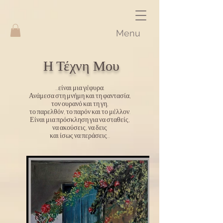
Menu
Η Τέχνη Μου
...είναι μια γέφυρα.
Ανάμεσα στη μνήμη και τη φαντασία,
τον ουρανό και τη γη,
το παρελθόν, το παρόν και το μέλλον.
Είναι μια πρόσκληση για να σταθείς,
να ακούσεις, να δεις
και ίσως να περάσεις...