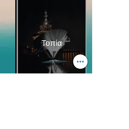
Τοπία
BLOG
FAQs