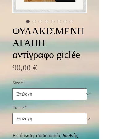
ΦΥΛΑΚΙΣΜΕΝΗ
ΑΓΑΠΗ
αντίγραφο giclée
Τιμή
90,00 €
Size
*
Frame
*
Εκτύπωση, συσκευασία, διεθνής 