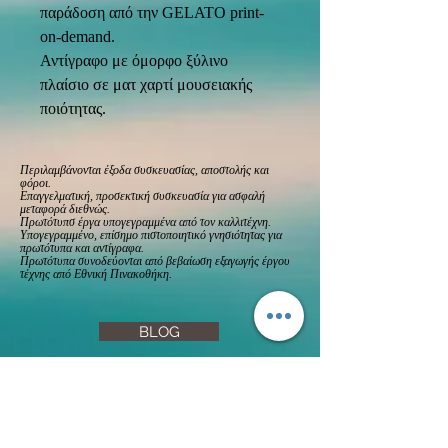
παράδοση από την GELATO print-
on-demand. 
Αντίγραφο με όμορφο ξύλινο 
πλαίσιο σε ματ χαρτί μουσειακής 
ποιότητας.
Περιλαμβάνονται έξοδα συσκευασίας, αποστολής και
φόροι.
Επαγγελματική, προσεκτική συσκευασία για ασφαλή
μεταφορά διεθνώς.
Πρωτότυπσ έργα υπογεγραμμένα από τον καλλιτέχνη.
Υπογεγραμμένο, επίσημο πιστοποιητικό γνησιότητας για
πρωτότυπα και αντίγραφα.
Πρωτότυπα συνοδεύονται από βεβαίωση εξαγωγής έργου
τέχνης από Εθνική Πινακοθήκη.
BLOG
FAQs
Privacy Policy