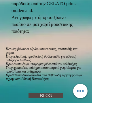
παράδοση από την GELATO print-
on-demand. 
Αντίγραφο με όμορφο ξύλινο 
πλαίσιο σε ματ χαρτί μουσειακής 
ποιότητας.
Περιλαμβάνονται έξοδα συσκευασίας, αποστολής και
φόροι.
Επαγγελματική, προσεκτική συσκευασία για ασφαλή
μεταφορά διεθνώς.
Πρωτότυπσ έργα υπογεγραμμένα από τον καλλιτέχνη.
Υπογεγραμμένο, επίσημο πιστοποιητικό γνησιότητας για
πρωτότυπα και αντίγραφα.
Πρωτότυπα συνοδεύονται από βεβαίωση εξαγωγής έργου
τέχνης από Εθνική Πινακοθήκη.
BLOG
FAQs
Privacy Policy