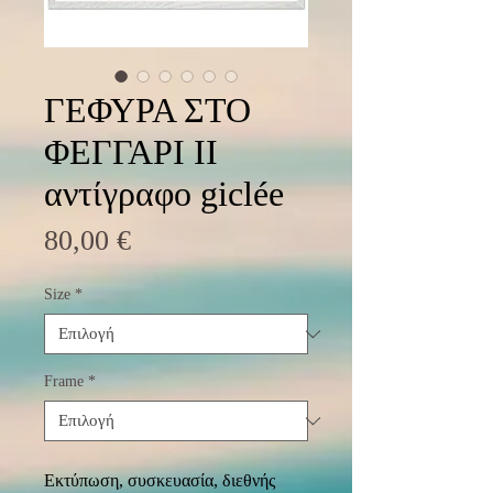
ΓΕΦΥΡΑ ΣΤΟ
ΦΕΓΓΑΡΙ II
αντίγραφο giclée
Τιμή
80,00 €
Size
*
Frame
*
Εκτύπωση, συσκευασία, διεθνής 